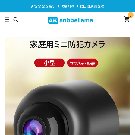
★安全な支払い ★代金引換 ★七日間返品交換
0