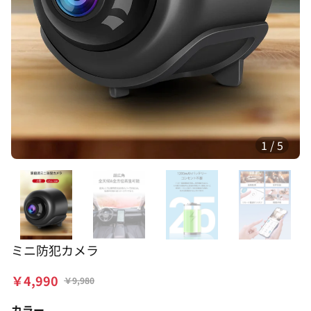
1
/
5
ミニ防犯カメラ
￥
4,990
￥
9,980
カラー